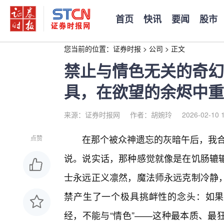
首页
快讯
要闻
股市
您当前的位置：
证券时报
>
公司
>
正文
禁止与情色无关的奇幻
具，在欲望的余烬中重
来源：证券时报网
作者：胡婉玲
2026-02-10 
在那个被众神遗忘的灰暗午后，我合
点赞
说。说实话，那种感觉就像是在饥肠辘辘
士永远正义凛然，魔法师永远克制冷静
禁产生了一个极具挑衅性的念头：如果
经，不能与“情色”——这种最本质、最