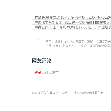
共筑跨:境贸易:新通道，焦点科技与克罗地亚SE
中国化学东华公{司}营口建—发盛海精制磷酸项目
中微公司;：上半年归母净利润7.06亿元，同比增长3
声明：证券时报力求信息真实、准确，文章提及内
下载“证券时报”官方APP，或关注官方微信公众
网友评论
登录
后可以发言
网友评论仅供其表达个人看法，并不表明证券时报立场